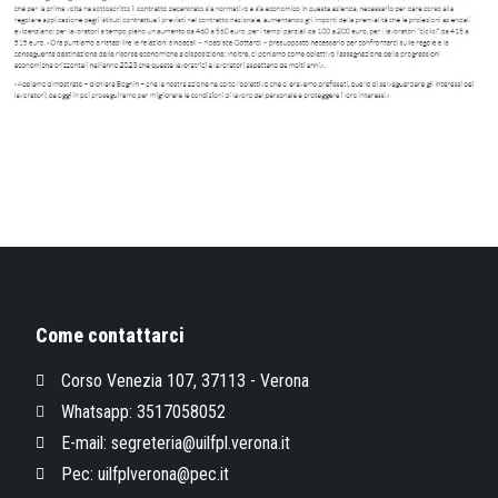
Come contattarci
Corso Venezia 107, 37113 - Verona
Whatsapp: 3517058052
E-mail: segreteria@uilfpl.verona.it
Pec: uilfplverona@pec.it