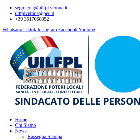
segreteria@uilfpl.verona.it
uilfplverona@pec.it
+39 3517058052
Whatsapp
Tiktok
Instagram
Facebook
Youtube
Home
Chi Siamo
News
Rassegna Stampa