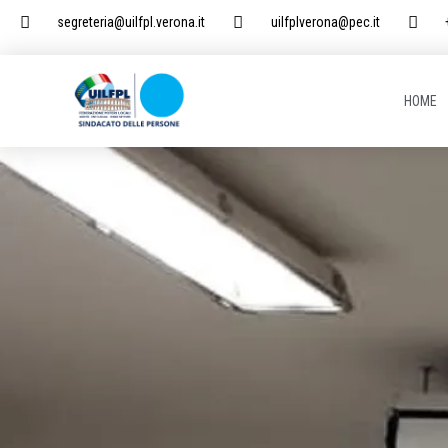
segreteria@uilfpl.verona.it
uilfplverona@pec.it
HOME