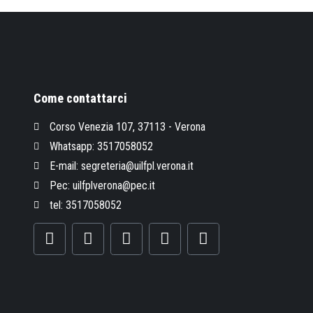
Come contattarci
Corso Venezia 107, 37113 - Verona
Whatsapp: 3517058052
E-mail: segreteria@uilfpl.verona.it
Pec: uilfplverona@pec.it
tel: 3517058052