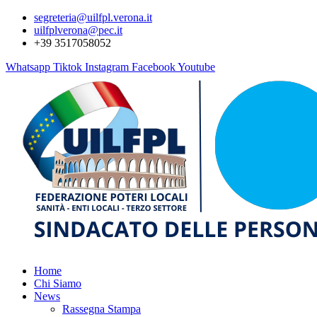
segreteria@uilfpl.verona.it
uilfplverona@pec.it
+39 3517058052
Whatsapp
Tiktok
Instagram
Facebook
Youtube
Home
Chi Siamo
News
Rassegna Stampa