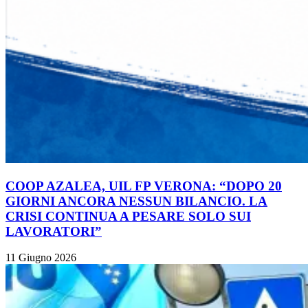
COOP AZALEA, UIL FP VERONA: “DOPO 20
GIORNI ANCORA NESSUN BILANCIO. LA
CRISI CONTINUA A PESARE SOLO SUI
LAVORATORI”
11 Giugno 2026