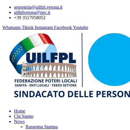
segreteria@uilfpl.verona.it
uilfplverona@pec.it
+39 3517058052
Whatsapp
Tiktok
Instagram
Facebook
Youtube
Home
Chi Siamo
News
Rassegna Stampa