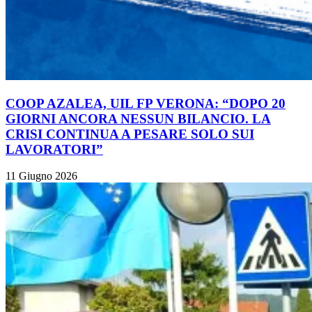
COOP AZALEA, UIL FP VERONA: “DOPO 20
GIORNI ANCORA NESSUN BILANCIO. LA
CRISI CONTINUA A PESARE SOLO SUI
LAVORATORI”
11 Giugno 2026