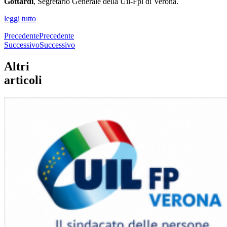
Gottardi
, Segretario Generale della Uil-Fpl di Verona.
leggi tutto
Precedente
Precedente
Successivo
Successivo
Altri
articoli