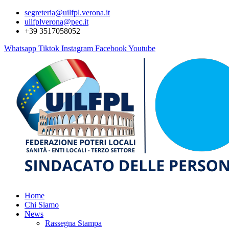
segreteria@uilfpl.verona.it
uilfplverona@pec.it
+39 3517058052
Whatsapp
Tiktok
Instagram
Facebook
Youtube
Home
Chi Siamo
News
Rassegna Stampa