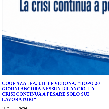
COOP AZALEA, UIL FP VERONA: “DOPO 20
GIORNI ANCORA NESSUN BILANCIO. LA
CRISI CONTINUA A PESARE SOLO SUI
LAVORATORI”
11 Giugno 2026