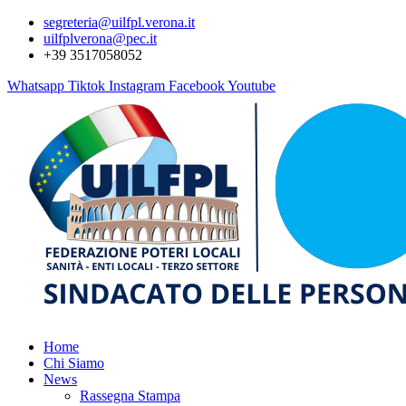
segreteria@uilfpl.verona.it
uilfplverona@pec.it
+39 3517058052
Whatsapp
Tiktok
Instagram
Facebook
Youtube
Home
Chi Siamo
News
Rassegna Stampa