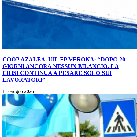
COOP AZALEA, UIL FP VERONA: “DOPO 20
GIORNI ANCORA NESSUN BILANCIO. LA
CRISI CONTINUA A PESARE SOLO SUI
LAVORATORI”
11 Giugno 2026