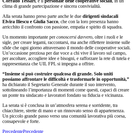
Corrado Tessari
, e il
personale delle cooperative sociali
, in un
clima di grande partecipazione e sincera convivialità.
Alla serata hanno preso parte anche le due
dirigenti sindacali
Elvira Iliescu e Giulia Sacco
, che con la loro presenza hanno
arricchito il confronto con passione, empatia e spirito di squadra.
Un momento importante per
conoscersi davvero
, oltre i ruoli e le
sigle, per creare legami, raccontarsi, ma anche riflettere insieme sulle
sfide che ogni giorno attraversano il mondo delle cooperative sociali.
Un’occasione preziosa per dar voce a chi vive il lavoro sul campo,
per ascoltare, accogliere idee e bisogni, e rafforzare la rete di tutela e
rappresentanza che UIL FPL si impegna a offrire.
“Insieme si può costruire qualcosa di grande. Solo uniti
possiamo affrontare le difficoltà e trasformarle in opportunità,”
ha dichiarato il Segretario Generale durante il suo intervento,
sottolineando l’importanza di momenti come questi, capaci di creare
un ponte tra sindacato e lavoratori fondato su fiducia e vicinanza.
La serata si è conclusa in un’atmosfera serena e sorridente, tra
chiacchiere, strette di mano e un rinnovato senso di appartenenza.
Un piccolo grande passo verso una comunità lavorativa più coesa,
consapevole e forte.
Precedente
Precedente