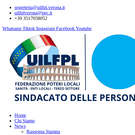
segreteria@uilfpl.verona.it
uilfplverona@pec.it
+39 3517058052
Whatsapp
Tiktok
Instagram
Facebook
Youtube
Home
Chi Siamo
News
Rassegna Stampa