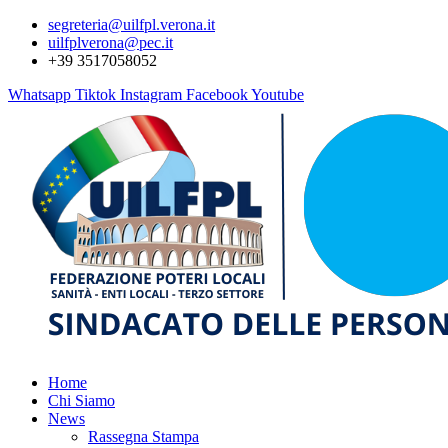
segreteria@uilfpl.verona.it
uilfplverona@pec.it
+39 3517058052
Whatsapp
Tiktok
Instagram
Facebook
Youtube
Home
Chi Siamo
News
Rassegna Stampa