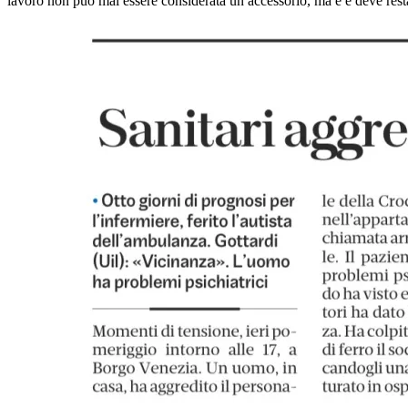
lavoro non può mai essere considerata un accessorio, ma è e deve resta