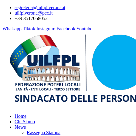
segreteria@uilfpl.verona.it
uilfplverona@pec.it
+39 3517058052
Whatsapp
Tiktok
Instagram
Facebook
Youtube
Home
Chi Siamo
News
Rassegna Stampa