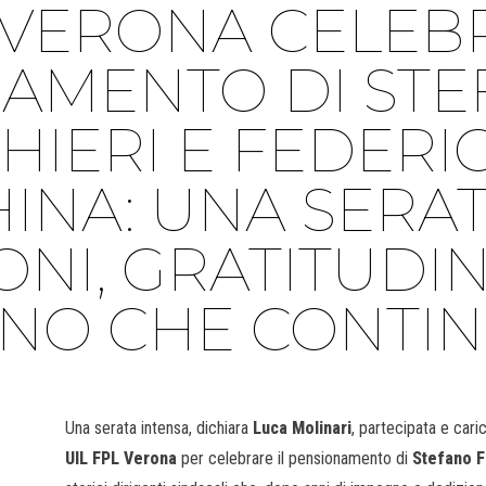
 VERONA CELEBR
AMENTO DI ST
HIERI E FEDERI
INA: UNA SERAT
NI, GRATITUDIN
NO CHE CONTI
Una serata intensa, dichiara
Luca Molinari
, partecipata e cari
UIL FPL Verona
per celebrare il pensionamento di
Stefano F