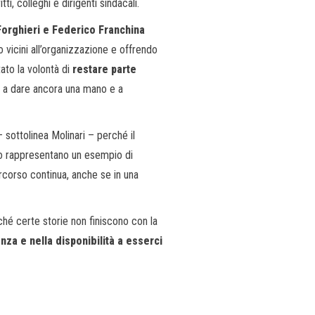
i, colleghi e dirigenti sindacali.
orghieri e Federico Franchina
 vicini all’organizzazione e offrendo
tato la volontà di
restare parte
o a dare ancora una mano e a
 sottolinea Molinari – perché il
co rappresentano un esempio di
rcorso continua, anche se in una
ché certe storie non finiscono con la
nza e nella disponibilità a esserci