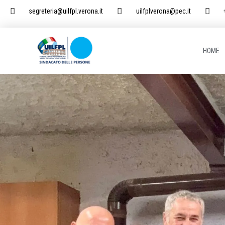
segreteria@uilfpl.verona.it
uilfplverona@pec.it
HOME