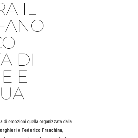
A IL
EFANO
CO
A DI
E E
NUA
ca di emozioni quella organizzata dalla
orghieri
e
Federico Franchina
,