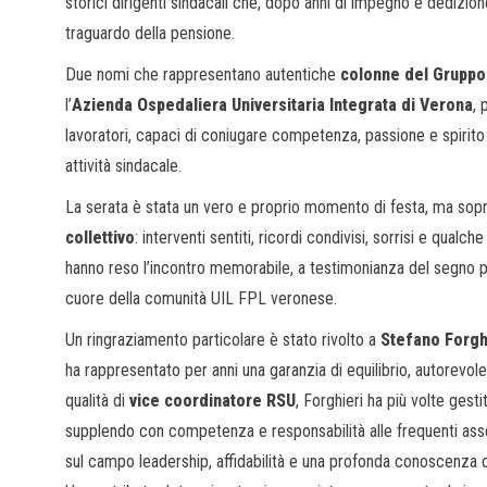
storici dirigenti sindacali che, dopo anni di impegno e dedizio
traguardo della pensione.
Due nomi che rappresentano autentiche
colonne del Gruppo
l’
Azienda Ospedaliera Universitaria Integrata di Verona
, 
lavoratori, capaci di coniugare competenza, passione e spirito d
attività sindacale.
La serata è stata un vero e proprio momento di festa, ma sopr
collettivo
: interventi sentiti, ricordi condivisi, sorrisi e qua
hanno reso l’incontro memorabile, a testimonianza del segno p
cuore della comunità UIL FPL veronese.
Un ringraziamento particolare è stato rivolto a
Stefano Forgh
ha rappresentato per anni una garanzia di equilibrio, autorevol
qualità di
vice coordinatore RSU
, Forghieri ha più volte gest
supplendo con competenza e responsabilità alle frequenti as
sul campo leadership, affidabilità e una profonda conoscenza de