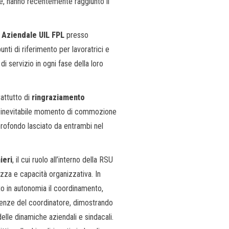
ne, hanno recentemente raggiunto il
 Aziendale UIL FPL
presso
punti di riferimento per lavoratrici e
i servizio in ogni fase della loro
attutto di
ringraziamento
lche inevitabile momento di commozione
rofondo lasciato da entrambi nel
ieri
, il cui ruolo all’interno della RSU
ezza e capacità organizzativa. In
ito in autonomia il coordinamento,
senze del coordinatore, dimostrando
lle dinamiche aziendali e sindacali.