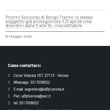
Pronto Soccorso di Borgo Trento: lo stesso
soggetto già protagonista il 21 aprile crea
disordini dalle 9 alle 16 – inaccettabile
8 Maggio 2026
Come contattarci
Corso Venezia 107, 37113 - Verona
Whatsapp: 3517058052
E-mail: segreteria@uilfpl.verona.it
Pec: uilfplverona@pec.it
tel: 3517058052