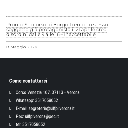
Pronto Soccorso di Borgo Trento: lo stesso
soggetto già protagonista il 21 aprile crea
disordini dalle 9 alle 16 – inaccettabile
8 Maggio 2026
Come contattarci
Corso Venezia 107, 37113 - Verona
Whatsapp: 3517058052
E-mail: segreteria@uilfpl.verona.it
Pec: uilfplverona@pec.it
tel: 3517058052