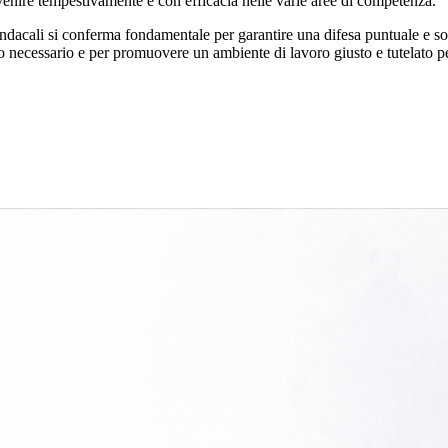
venire tempestivamente e con efficacia nelle varie aree di competenza.
indacali si conferma fondamentale per garantire una difesa puntuale e solid
to necessario e per promuovere un ambiente di lavoro giusto e tutelato per