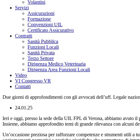
Volantini
Servizi
Assicurazioni
Formazione
Convenzioni UIL
Certificato Assicurativo
Contratti
Sanità Pubblica
Funzioni Locali
Sanità Privata
Terzo Settore
Dirigenza Medico Veterinaria
Dirigenza Area Funzioni Locali
Video
VI Congresso VR
Contatti
Due giorni di approfondimenti con gli avvocati dell’uff. Legale nazio
24.01.25
Ieri e oggi, presso la sede della UIL FPL di Verona, abbiamo avuto il 
Insieme, abbiamo approfondito temi di grande rilevanza con alcuni dei n
Un’occasione preziosa per rafforzare competenze e strumenti utili a tute