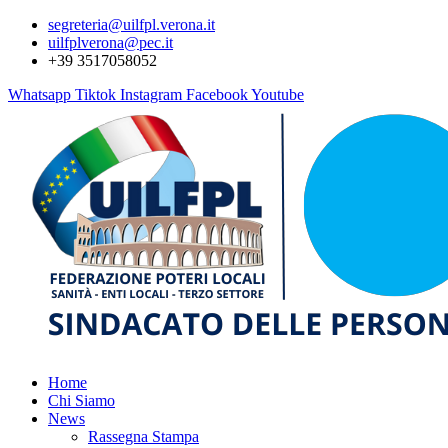
segreteria@uilfpl.verona.it
uilfplverona@pec.it
+39 3517058052
Whatsapp
Tiktok
Instagram
Facebook
Youtube
Home
Chi Siamo
News
Rassegna Stampa