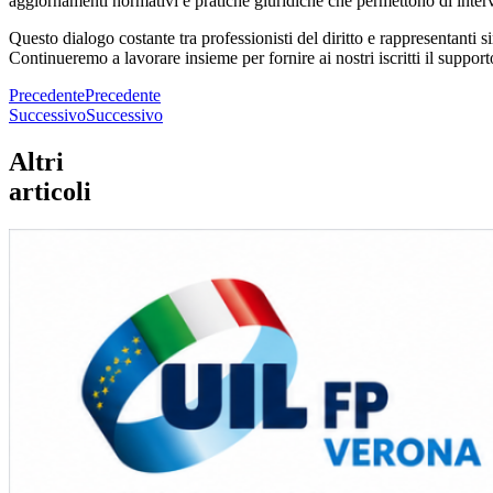
aggiornamenti normativi e pratiche giuridiche che permettono di inter
Questo dialogo costante tra professionisti del diritto e rappresentanti s
Continueremo a lavorare insieme per fornire ai nostri iscritti il suppor
Precedente
Precedente
Successivo
Successivo
Altri
articoli