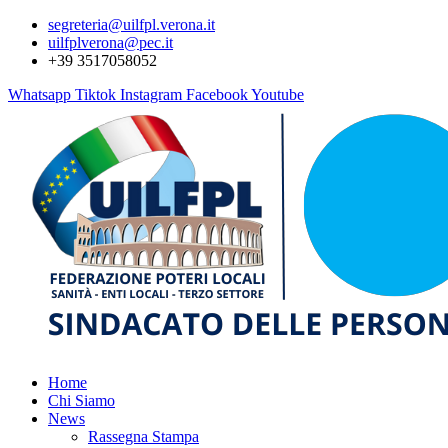
segreteria@uilfpl.verona.it
uilfplverona@pec.it
+39 3517058052
Whatsapp
Tiktok
Instagram
Facebook
Youtube
Home
Chi Siamo
News
Rassegna Stampa