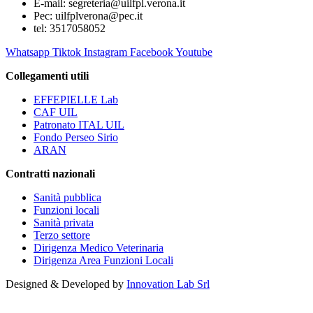
E-mail: segreteria@uilfpl.verona.it
Pec: uilfplverona@pec.it
tel: 3517058052
Whatsapp
Tiktok
Instagram
Facebook
Youtube
Collegamenti utili
EFFEPIELLE Lab
CAF UIL
Patronato ITAL UIL
Fondo Perseo Sirio
ARAN
Contratti nazionali
Sanità pubblica
Funzioni locali
Sanità privata
Terzo settore
Dirigenza Medico Veterinaria
Dirigenza Area Funzioni Locali
Designed & Developed by
Innovation Lab Srl