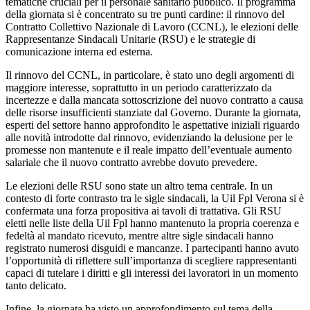
tematiche cruciali per il personale sanitario pubblico. Il programma
della giornata si è concentrato su tre punti cardine: il rinnovo del
Contratto Collettivo Nazionale di Lavoro (CCNL), le elezioni delle
Rappresentanze Sindacali Unitarie (RSU) e le strategie di
comunicazione interna ed esterna.
Il rinnovo del CCNL, in particolare, è stato uno degli argomenti di
maggiore interesse, soprattutto in un periodo caratterizzato da
incertezze e dalla mancata sottoscrizione del nuovo contratto a causa
delle risorse insufficienti stanziate dal Governo. Durante la giornata,
esperti del settore hanno approfondito le aspettative iniziali riguardo
alle novità introdotte dal rinnovo, evidenziando la delusione per le
promesse non mantenute e il reale impatto dell’eventuale aumento
salariale che il nuovo contratto avrebbe dovuto prevedere.
Le elezioni delle RSU sono state un altro tema centrale. In un
contesto di forte contrasto tra le sigle sindacali, la Uil Fpl Verona si è
confermata una forza propositiva ai tavoli di trattativa. Gli RSU
eletti nelle liste della Uil Fpl hanno mantenuto la propria coerenza e
fedeltà al mandato ricevuto, mentre altre sigle sindacali hanno
registrato numerosi disguidi e mancanze. I partecipanti hanno avuto
l’opportunità di riflettere sull’importanza di scegliere rappresentanti
capaci di tutelare i diritti e gli interessi dei lavoratori in un momento
tanto delicato.
Infine, la giornata ha visto un approfondimento sul tema della