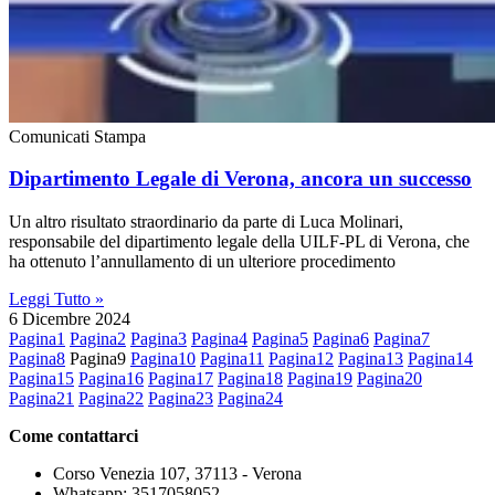
Comunicati Stampa
Dipartimento Legale di Verona, ancora un successo
Un altro risultato straordinario da parte di Luca Molinari,
responsabile del dipartimento legale della UILF-PL di Verona, che
ha ottenuto l’annullamento di un ulteriore procedimento
Leggi Tutto »
6 Dicembre 2024
Pagina
1
Pagina
2
Pagina
3
Pagina
4
Pagina
5
Pagina
6
Pagina
7
Pagina
8
Pagina
9
Pagina
10
Pagina
11
Pagina
12
Pagina
13
Pagina
14
Pagina
15
Pagina
16
Pagina
17
Pagina
18
Pagina
19
Pagina
20
Pagina
21
Pagina
22
Pagina
23
Pagina
24
Come contattarci
Corso Venezia 107, 37113 - Verona
Whatsapp: 3517058052