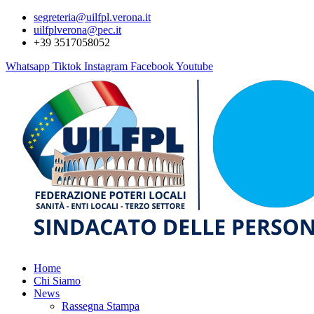
segreteria@uilfpl.verona.it
uilfplverona@pec.it
+39 3517058052
Whatsapp
Tiktok
Instagram
Facebook
Youtube
Home
Chi Siamo
News
Rassegna Stampa