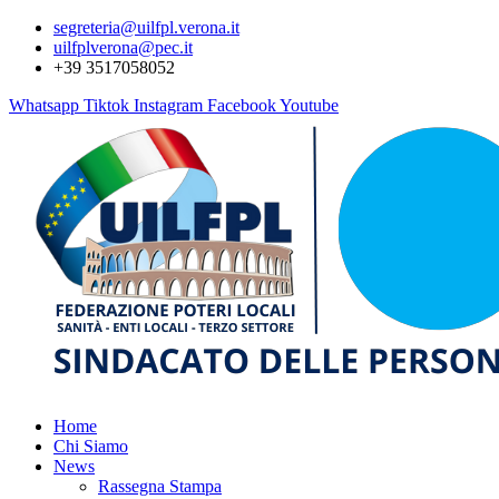
segreteria@uilfpl.verona.it
uilfplverona@pec.it
+39 3517058052
Whatsapp
Tiktok
Instagram
Facebook
Youtube
Home
Chi Siamo
News
Rassegna Stampa