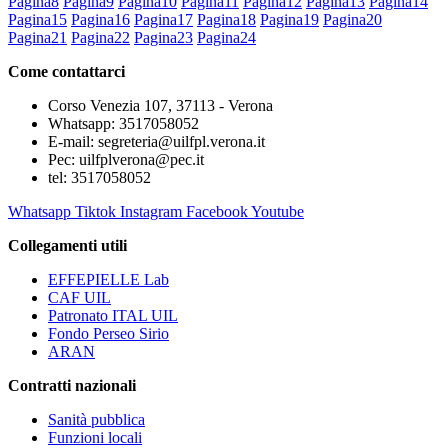
Pagina
8
Pagina
9
Pagina
10
Pagina
11
Pagina
12
Pagina
13
Pagina
14
Pagina
15
Pagina
16
Pagina
17
Pagina
18
Pagina
19
Pagina
20
Pagina
21
Pagina
22
Pagina
23
Pagina
24
Come contattarci
Corso Venezia 107, 37113 - Verona
Whatsapp: 3517058052
E-mail: segreteria@uilfpl.verona.it
Pec: uilfplverona@pec.it
tel: 3517058052
Whatsapp
Tiktok
Instagram
Facebook
Youtube
Collegamenti utili
EFFEPIELLE Lab
CAF UIL
Patronato ITAL UIL
Fondo Perseo Sirio
ARAN
Contratti nazionali
Sanità pubblica
Funzioni locali