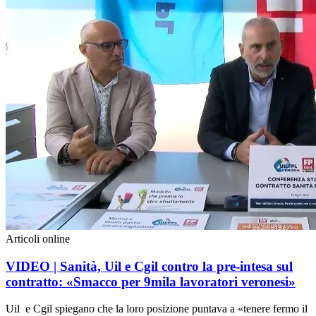
Articoli online
VIDEO | Sanità, Uil e Cgil contro la pre-intesa sul
contratto: «Smacco per 9mila lavoratori veronesi»
Uil e Cgil spiegano che la loro posizione puntava a «tenere fermo il