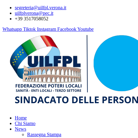
segreteria@uilfpl.verona.it
uilfplverona@pec.it
+39 3517058052
Whatsapp
Tiktok
Instagram
Facebook
Youtube
Home
Chi Siamo
News
Rassegna Stampa