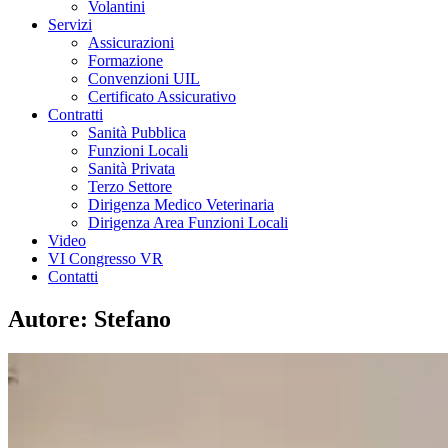
Volantini
Servizi
Assicurazioni
Formazione
Convenzioni UIL
Certificato Assicurativo
Contratti
Sanità Pubblica
Funzioni Locali
Sanità Privata
Terzo Settore
Dirigenza Medico Veterinaria
Dirigenza Area Funzioni Locali
Video
VI Congresso VR
Contatti
Autore:
Stefano